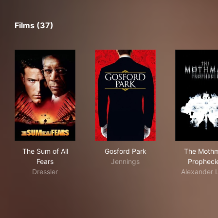
Films (37)
The Sum of All Fears
Gosford Park
The
The Sum of All
Gosford Park
The Moth
Fears
Jennings
Propheci
Dressler
Alexander 