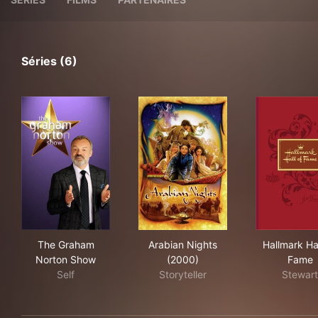
Séries (6)
The Graham Norton Show
Arabian Nights (2000)
Hal
The Graham
Arabian Nights
Hallmark Ha
Norton Show
(2000)
Fame
Self
Storyteller
Stewart