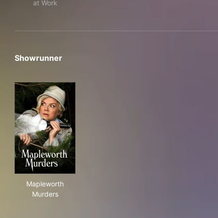
at Work
Showrunner
Mapleworth Murders
Mapleworth
Murders