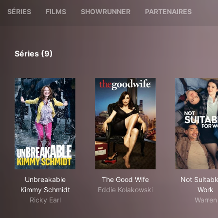
SÉRIES
FILMS
SHOWRUNNER
PARTENAIRES
Séries (9)
Unbreakable Kimmy Schmidt
The Good Wife
Not
Unbreakable
The Good Wife
Not Suitabl
Kimmy Schmidt
Eddie Kolakowski
Work
Ricky Earl
Warren