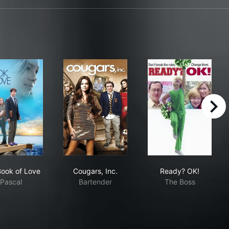
right
The Book of Love
Cougars, Inc.
Ready? OK!
ook of Love
Cougars, Inc.
Ready? OK!
Pascal
Bartender
The Boss