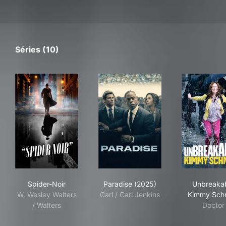
Séries (10)
Spider-Noir
Paradise (2025)
Unb
Spider-Noir
Paradise (2025)
Unbreaka
W. Wesley Walters
Carl / Carl Jenkins
Kimmy Sch
/ Walters
Doctor