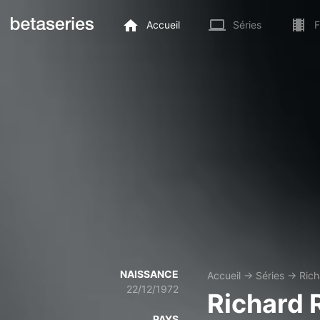
Accueil
Séries
F
NAISSANCE
Accueil
→
Séries
→
Rich
22/12/1972
Richard 
PAYS