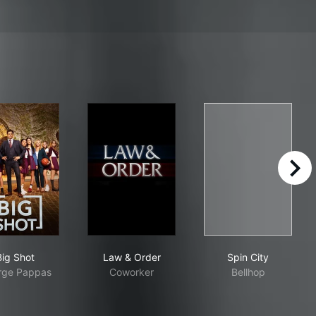
right
The Series
Big Shot
Law & Order
Spin City
Big Shot
Law & Order
Spin City
rge Pappas
Coworker
Bellhop