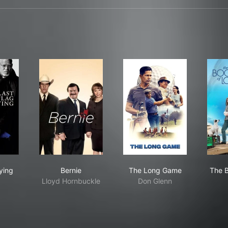
 Flag Flying
Bernie
The Long Game
lying
Bernie
The Long Game
The B
Lloyd Hornbuckle
Don Glenn