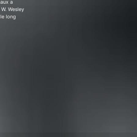
haux a
e W. Wesley
le long