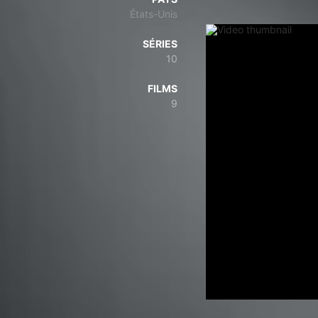
États-Unis
SÉRIES
10
FILMS
9