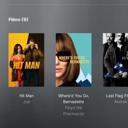
Films (9)
Hit Man
Where'd You Go, Bernadette
Last
Hit Man
Where'd You Go,
Last Flag F
Joe
Bernadette
Anorak
Floyd the
Pharmacist