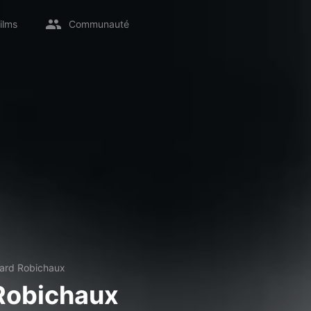
ilms
Communauté
ard Robichaux
Robichaux