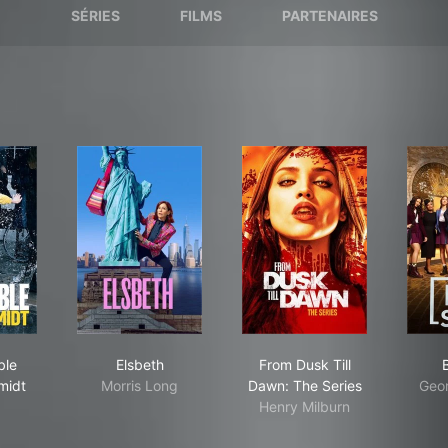
SÉRIES
FILMS
PARTENAIRES
reakable Kimmy Schmidt
Elsbeth
From Dusk Till Dawn: 
ble
Elsbeth
From Dusk Till
midt
Morris Long
Dawn: The Series
Geo
Henry Milburn