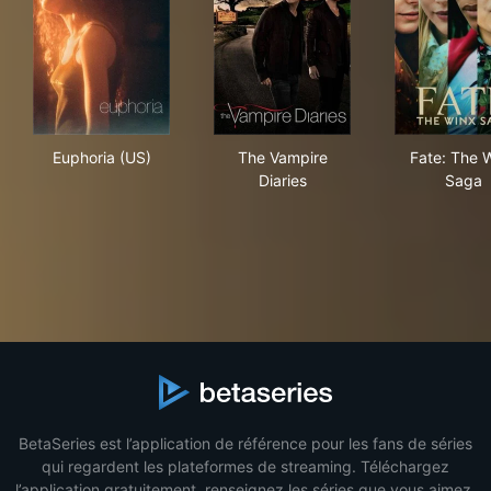
Euphoria (US)
The Vampire Diaries
Fat
Euphoria (US)
The Vampire
Fate: The 
Diaries
Saga
BetaSeries est l’application de référence pour les fans de séries
qui regardent les plateformes de streaming. Téléchargez
l’application gratuitement, renseignez les séries que vous aimez,