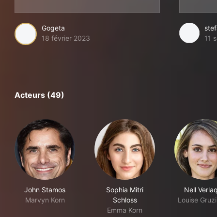
Gogeta
ste
18 février 2023
11 
Acteurs (49)
John Stamos
Sophia Mitri
Nell Verla
Marvyn Korn
Schloss
Louise Gruz
Emma Korn