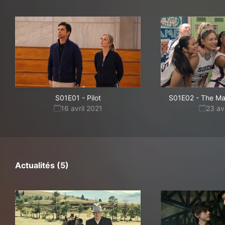
S01E01
-
Pilot
S01E02
-
The Ma
16 avril 2021
23 av
Actualités (5)