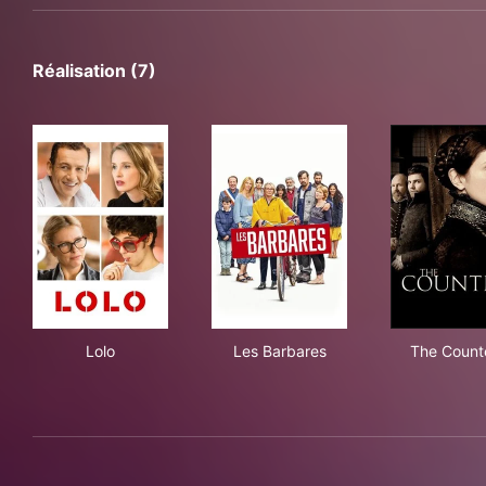
Réalisation (7)
Lolo
Les Barbares
The
Lolo
Les Barbares
The Count