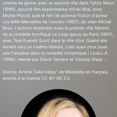
cinéma de genre: avec un second rôle dans Tykho Moon
(1996), second film expérimental d'Enki Bilal, avec
Michel Piccoli, puis le film de science-fiction d'auteur
Les Mille Merveilles de l'univers (1997), de Jean-Michel
Roux. L'actrice interprète aussi le premier rôle féminin
de la comédie horrifique Le Loup-garou de Paris (1997),
avec Tom Everett Scott dans le rôle-titre. Quand elle
revient vers un cinéma réaliste, c'est aussi pour jouer
une française dans la comédie romantique I Love L.A.
(1998), menée par David Tennant et Vinessa Shaw. ...
Source: Article "Julie Delpy" de Wikipédia en français,
soumis à la licence CC-BY-SA 3.0.