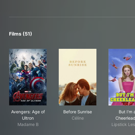
Films (51)
Avengers: Age of Ultron
Before Sunrise
But
Avengers: Age of
Before Sunrise
But I'm 
Ultron
Céline
Cheerlead
Madame B
Lipstick Le