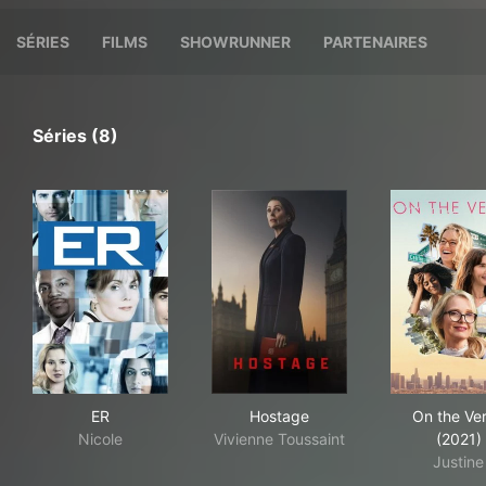
SÉRIES
FILMS
SHOWRUNNER
PARTENAIRES
Séries (8)
ER
Hostage
On 
ER
Hostage
On the Ve
Nicole
Vivienne Toussaint
(2021)
Justine