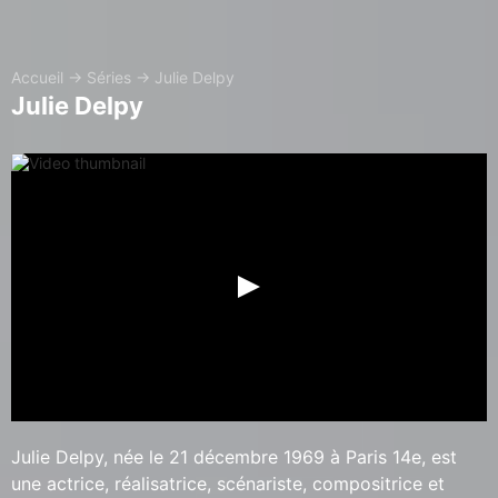
Accueil
→
Séries
→
Julie Delpy
Julie Delpy
Julie Delpy, née le 21 décembre 1969 à Paris 14e, est
une actrice, réalisatrice, scénariste, compositrice et