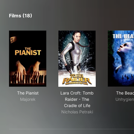
Films (18)
The Pianist
Lara Croft: Tomb Raider - The
The
The Pianist
Lara Croft: Tomb
The Bea
Majorek
Raider - The
Unhygien
Cradle of Life
Nicholas Petraki