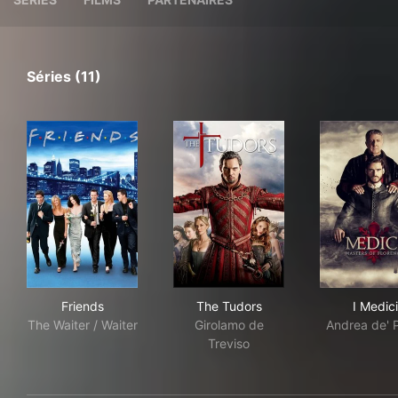
Séries (11)
Friends
The Tudors
I Me
Friends
The Tudors
I Medici
The Waiter / Waiter
Girolamo de
Andrea de' 
Treviso