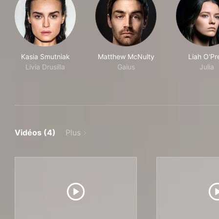
Kasia Smutniak
Matthew McNulty
Liah O'Pr
Livia Drusilla
Gaius
Julia
Vidéos (4)
Plus