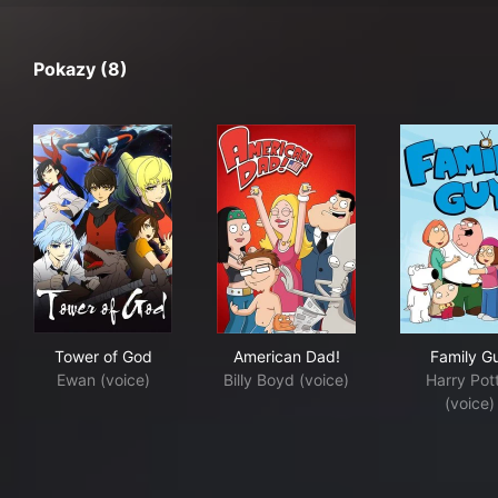
Pokazy (8)
Tower of God
American Dad!
Fam
Tower of God
American Dad!
Family G
Ewan (voice)
Billy Boyd (voice)
Harry Pot
(voice)