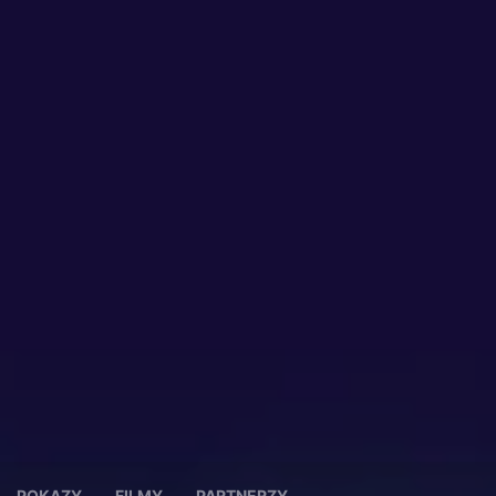
POKAZY
FILMY
PARTNERZY