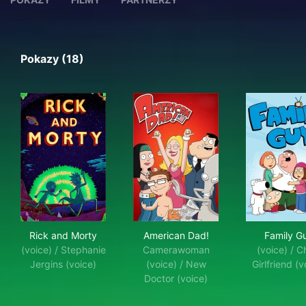
Pokazy (18)
Rick and Morty
American Dad!
Fam
Rick and Morty
American Dad!
Family G
(voice) / Stephanie
Camerawoman
(voice) / Ch
Jergins (voice)
(voice) / New
Girlfriend (v
Doctor (voice)