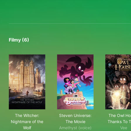
Filmy (6)
The Witcher: Nightmare of the Wolf
Steven Universe: The Movie
The
The Witcher:
Steven Universe:
The Owl Ho
Nightmare of the
The Movie
Thanks To 
Wolf
Amethyst (voice)
Vee