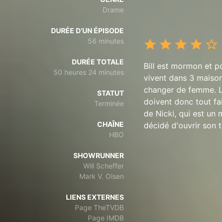
Drame
DURÉE D’UN ÉPISODE
56 minutes
DURÉE TOTALE
Bill est mormon et po
50 heures 24 minutes
vivent dans 3 maison
changer de femme. Le
STATUT
doivent donc tout fai
Terminée
de Nicki, qui est un 
CHAÎNE
décidé d'ouvrir son 
HBO
SHOWRUNNER
Will Scheffer
Mark V. Olsen
LIENS EXTERNES
Page TheTVDB
Page IMDB