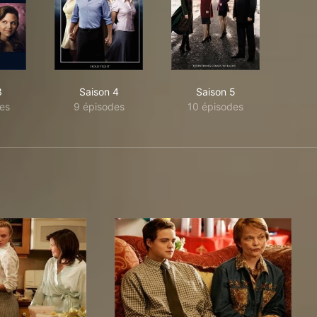
3
Saison 4
Saison 5
es
9 épisodes
10 épisodes