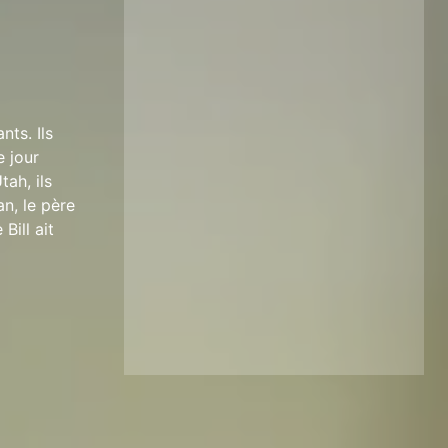
nts. Ils
e jour
ah, ils
an, le père
Bill ait