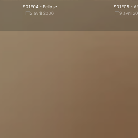
S01E04
-
Eclipse
S01E05
-
Af
2 avril 2006
9 avril 2