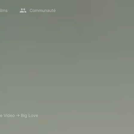
ilms
Communauté
e Video
→
Big Love