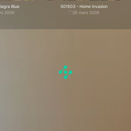
iagra Blue
S01E03
-
Home Invasion
rs 2006
26 mars 2006