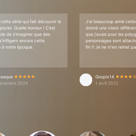
 cette série qui fait découvrir le
J'ai beaucoup aimé cette 
luriel. Quelle horreur ! C’est
donné une vision différen
le de s’imaginer que des
que j'avais pour les poly
’infligent encore cette
personnages sont attachant
n à notre époque.
fin !! Je ne m'en remet pa
w peut plaire à certains et certaines;avec des situations drôles,des 
basque
Goupix14
écembre 2024
1 avril 2022