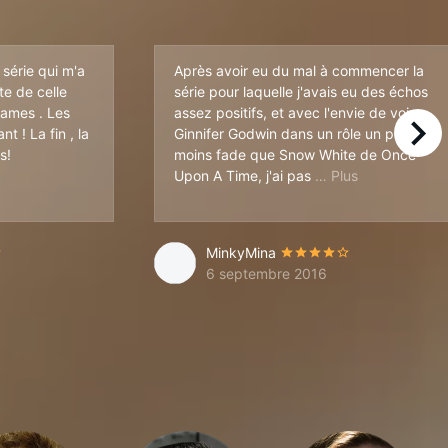
série qui m'a
Après avoir eu du mal à commencer la
te de celle
série pour laquelle j'avais eu des échos
games . Les
assez positifs, et avec l'envie de voir
 ! La fin , la
Ginnifer Godwin dans un rôle un peu
right
s!
moins fade que Snow White de Once
mal accroché. 
Upon A Time, j'ai pas
personnages bien travaillés,une reconstitution assez convaincante de
MinkyMina
6 septembre 2016