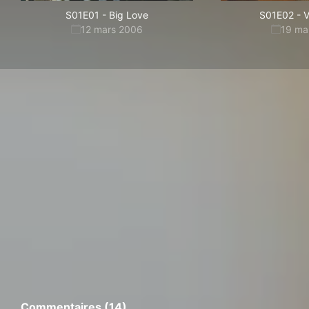
S01E01
-
Big Love
S01E02
-
V
12 mars 2006
19 ma
Commentaires (14)