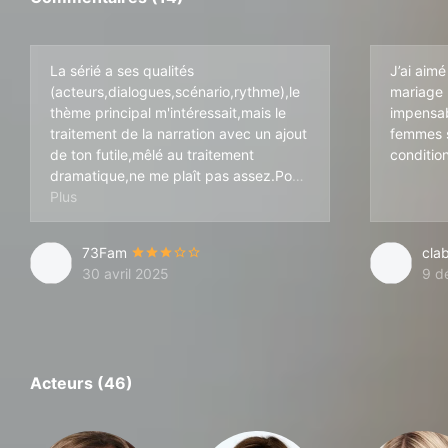
La sérié a ses qualités
J’ai aimé
(acteurs,dialogues,scénario,rythme),le
mariage p
thème principal m'intéressait,mais le
impensab
traitement de la narration avec un ajout
femmes s
de ton futile,mêlé au traitement
conditio
dramatique,ne me plaît pas assez.Po
ur moi,big love est une dramédie.Je reconnais que le sho
73Fam
cla
30 avril 2025
9 d
Acteurs (46)