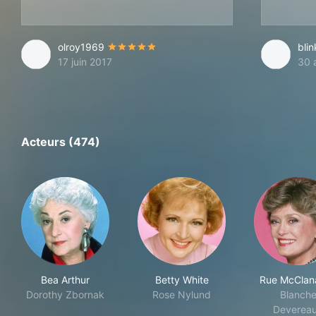
olroy1969
blin
17 juin 2017
30 
Acteurs (474)
Bea Arthur
Betty White
Rue McClan
Dorothy Zbornak
Rose Nylund
Blanch
Deverea