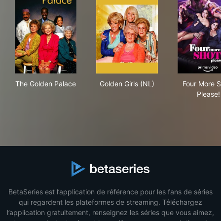
The Golden Palace
Golden Girls (NL)
Fou
The Golden Palace
Golden Girls (NL)
Four More S
Please!
BetaSeries est l’application de référence pour les fans de séries
qui regardent les plateformes de streaming. Téléchargez
l’application gratuitement, renseignez les séries que vous aimez,