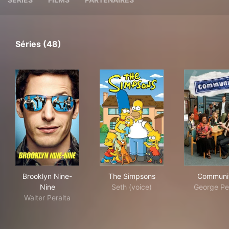
Séries (48)
Brooklyn Nine-Nine
The Simpsons
Com
Brooklyn Nine-
The Simpsons
Communi
Nine
Seth (voice)
George Pe
Walter Peralta