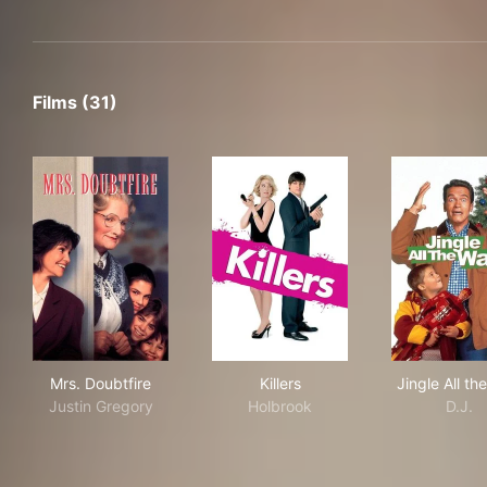
Films (31)
Mrs. Doubtfire
Killers
Jing
Mrs. Doubtfire
Killers
Jingle All t
Justin Gregory
Holbrook
D.J.