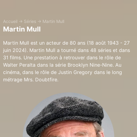
Accueil
→
Séries
→
Martin Mull
Martin Mull
Martin Mull est un acteur de 80 ans (18 août 1943 - 27
juin 2024). Martin Mull a tourné dans 48 séries et dans
31 films. Une prestation à retrouver dans le rôle de
Walter Peralta dans la série Brooklyn Nine-Nine. Au
cinéma, dans le rôle de Justin Gregory dans le long
métrage Mrs. Doubtfire.