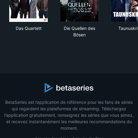
Das Quartett
Die Quellen des Bösen
Tau
Das Quartett
Die Quellen des
Taunuskri
Bösen
BetaSeries est l’application de référence pour les fans de séries
qui regardent les plateformes de streaming. Téléchargez
l’application gratuitement, renseignez les séries que vous aimez,
et recevez instantanément les meilleures recommandations du
moment.