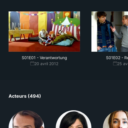
S01E01
-
Verantwortung
S01E02
-
R
20 avril 2012
25 av
Acteurs (494)