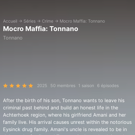
Accueil
→
Séries
→
Crime
→
Mocro Maffia: Tonnano
Mocro Maffia: Tonnano
Tonnano
2025
50 membres
1 saison
6 épisodes
After the birth of his son, Tonnano wants to leave his
criminal past behind and build an honest life in the
Achterhoek region, where his girlfriend Amani and her
family live. His arrival causes unrest within the notorious
Eysinck drug family. Amani's uncle is revealed to be in