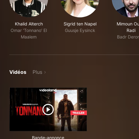
Khalid Alterch
Sigrid ten Napel
Mimoun Ou
Omar 'Tonnano' El
Guusje Eysinck
Radi
Maalem
Badr Dero
Vidéos
Plus
Bande-annonce