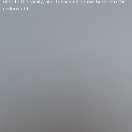
debt to the family, and Tonnano is drawn back into the
underworld.