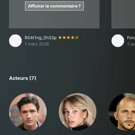
Afficher le commentaire ?
R04t1ng_Sh33p
For
1 mars 2026
2 j
Acteurs (7)