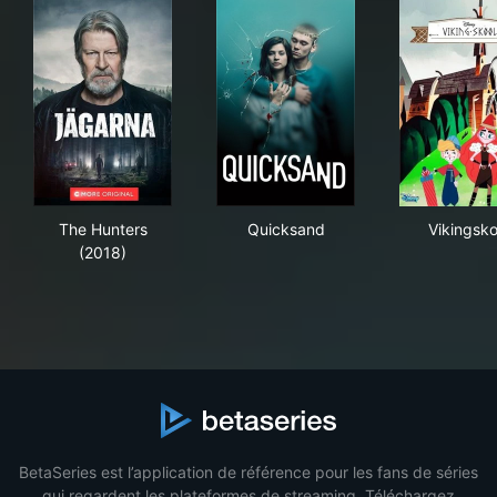
The Hunters (2018)
Quicksand
Vik
The Hunters
Quicksand
Vikingsko
(2018)
BetaSeries est l’application de référence pour les fans de séries
qui regardent les plateformes de streaming. Téléchargez