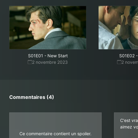
S01E01
-
New Start
S01E02
-
2 novembre 2023
2 nove
Commentaires (4)
C'est vr
aimez vo
Ce commentaire contient un spoiler.