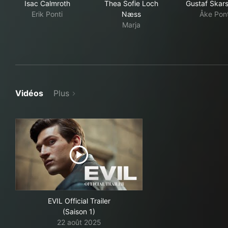
Isac Calmroth
Thea Sofie Loch
Gustaf Skar
Erik Ponti
Næss
Åke Pont
Marja
Vidéos
Plus
EVIL Official Trailer
(Saison 1)
22 août 2025