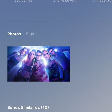
Izzy James
Charlie Levett
Annabel To
Photos
Plus
Séries Similaires (10)