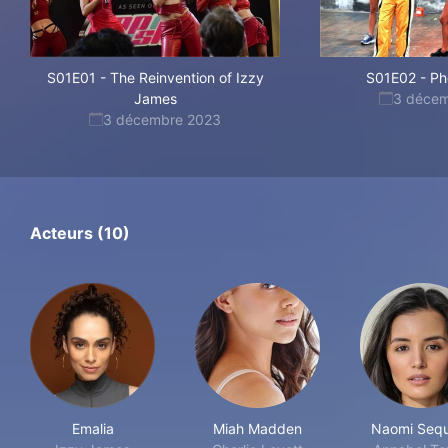
S01E01
-
The Reinvention of Izzy
S01E02
-
Ph
James
3 déce
3 décembre 2023
Acteurs (10)
Emalia
Miah Madden
Naomi Sequ