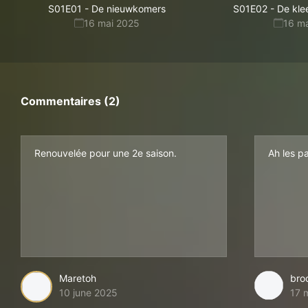
S01E01
-
De nieuwkomers
S01E02
-
De kl
16 mai 2025
16 m
Commentaires (2)
Renouvelée pour une 2e saison.
Ah les p
Maretoh
bro
10 june 2025
17 