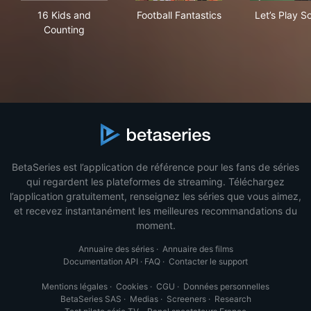
16 Kids and Counting
Football Fantastics
Let’
16 Kids and
Football Fantastics
Let’s Play S
Counting
BetaSeries est l’application de référence pour les fans de séries
qui regardent les plateformes de streaming. Téléchargez
l’application gratuitement, renseignez les séries que vous aimez,
et recevez instantanément les meilleures recommandations du
moment.
Annuaire des séries
·
Annuaire des films
Documentation API
·
FAQ
·
Contacter le support
Mentions légales
·
Cookies
·
CGU
·
Données personnelles
BetaSeries SAS
·
Medias
·
Screeners
·
Research