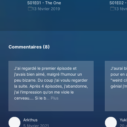
S01E01
-
The One
S01E02
-
13 février 2019
13 fév
Commentaires (8)
J'ai regardé le premier épisode et
J'aurai 
j'avais bien aimé, malgré l'humour un
pour en 
peu bizarre. Du coup j'ai voulu regarder
"weird c
la suite. Après 4 épisodes, j'abandonne,
génial j'
j'ai l'impression qu'on me viole le
ut c'est de faire réfléchir, l'angle n
cerveau.... Si le b
Arkthus
Yuk
5 février 2021
20 