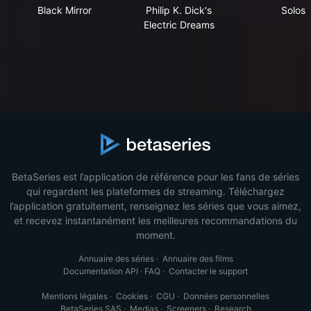
Black Mirror
Philip K. Dick's Electric Drea
Sol
Black Mirror
Philip K. Dick's
Solos
Electric Dreams
BetaSeries est l’application de référence pour les fans de séries
qui regardent les plateformes de streaming. Téléchargez
l’application gratuitement, renseignez les séries que vous aimez,
et recevez instantanément les meilleures recommandations du
moment.
Annuaire des séries
·
Annuaire des films
Documentation API
·
FAQ
·
Contacter le support
Mentions légales
·
Cookies
·
CGU
·
Données personnelles
BetaSeries SAS
·
Medias
·
Screeners
·
Research