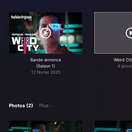
Bande-annonce
Weird City
(Saison 1)
9 janvi
12 février 2025
Photos (2)
Plus