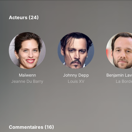
Acteurs (24)
Maïwenn
Johnny Depp
Benjamin La
Jeanne Du Barry
Louis XV
La Bord
Commentaires (16)