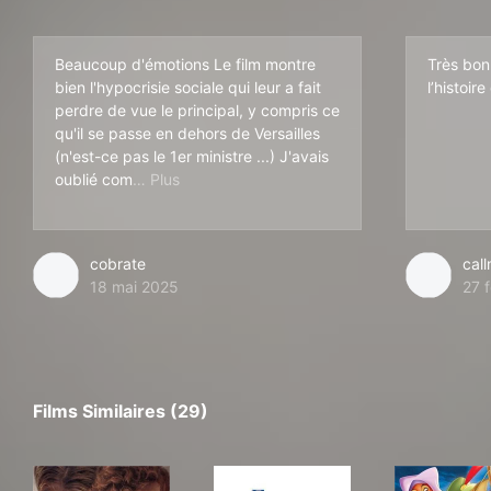
Beaucoup d'émotions Le film montre
Très bon
bien l'hypocrisie sociale qui leur a fait
l’histoir
perdre de vue le principal, y compris ce
qu'il se passe en dehors de Versailles
(n'est-ce pas le 1er ministre ...) J'avais
ment finissait Jeanne du Barry... Et sinon, 
oublié com
cobrate
cal
18 mai 2025
27 
Films Similaires (29)