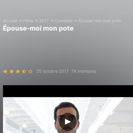
Accueil
→
Films
→
2017
→
Comédie
→
Épouse-moi mon pote
Épouse-moi mon pote
25 octobre 2017
7K membres