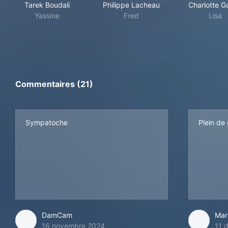
Tarek Boudali
Philippe Lacheau
Charlotte G
Yassine
Fred
Lisa
Commentaires (21)
Sympatoche
Plein de 
DamCam
Mar
16 novembre 2024
11 