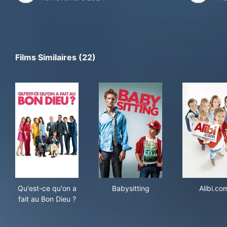
Films Similaires (22)
Qu'est-ce qu'on a fait au Bon Dieu ?
Babysitting
Alib
Qu'est-ce qu'on a
Babysitting
Alibi.co
fait au Bon Dieu ?