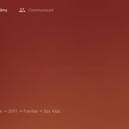
ilms
Communauté
ix
→
2001
→
Familial
→
Spy Kids