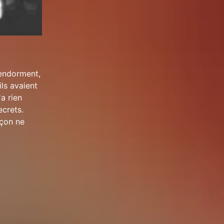
'endorment,
ils avaient
'a rien
ecrets.
rçon ne