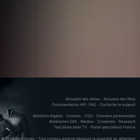
Annuaire des séries
·
Annuaire des films
Documentation API
·
FAQ
·
Contacter le support
Mentions légales
·
Cookies
·
CGU
·
Données personnelles
BetaSeries SAS
·
Medias
·
Screeners
·
Research
Test pilote série TV
·
Panel spectateurs France
© 2026 BetaSeries - Tout contenu externe demeure la propriété du détenteur