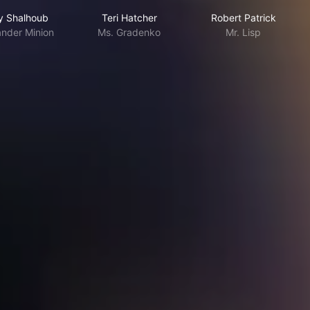
y Shalhoub
Teri Hatcher
Robert Patrick
ander Minion
Ms. Gradenko
Mr. Lisp