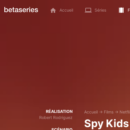
Accueil
Séries
F
RÉALISATION
Accueil
→
Films
→
Netfl
Robert Rodriguez
Spy Kids
SCÉNARIO