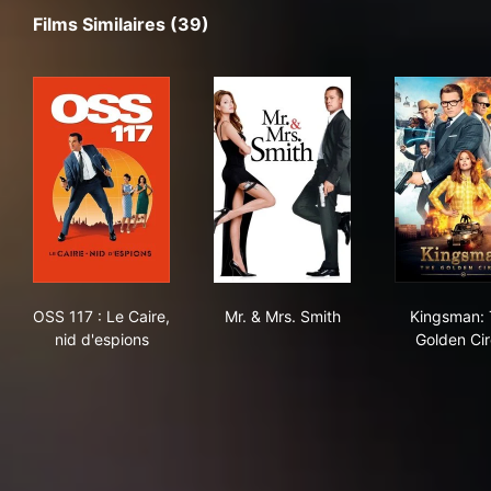
Films Similaires (39)
OSS 117 : Le Caire, nid d'espions
Mr. & Mrs. Smith
Kin
OSS 117 : Le Caire,
Mr. & Mrs. Smith
Kingsman:
nid d'espions
Golden Cir