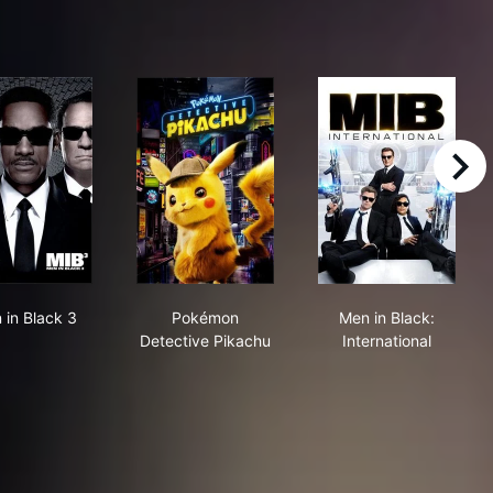
right
Men in Black 3
Pokémon Detective Pikachu
Men in Black: I
 in Black 3
Pokémon
Men in Black:
Detective Pikachu
International