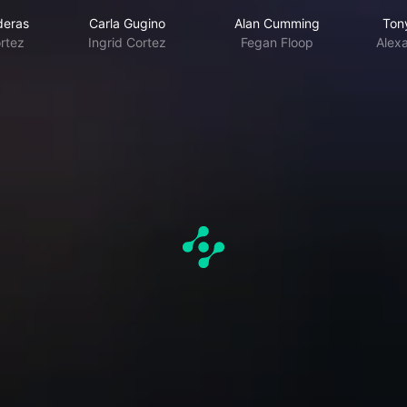
deras
Carla Gugino
Alan Cumming
Ton
rtez
Ingrid Cortez
Fegan Floop
Alex