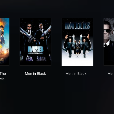
gsman: The Golden Circle
Men in Black
Men in Black II
 The
Men in Black
Men in Black II
Men
cle