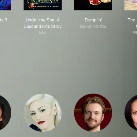
cendants 3
Under the Sea: A Descendants Story
Dumplin'
ts 3
Under the Sea: A
Dumplin'
The 
Descendants Story
Bekah Cotter
Mal
El