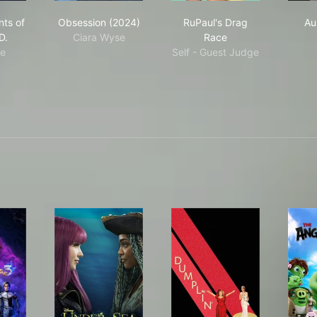
el's Agents of S.H.I.E.L.D.
Obsession (2024)
RuPaul's Drag Race
nts of
Obsession (2024)
RuPaul's Drag
Aus
D.
Ciara Wyse
Race
le
Self - Guest Judge