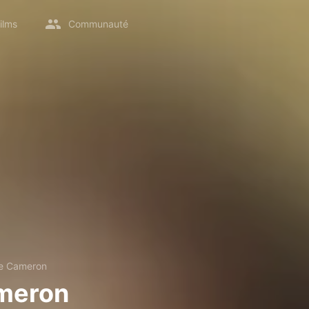
ilms
Communauté
e Cameron
meron