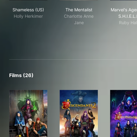
Shameless (US)
The Mentalist
Marv
Shameless (US)
The Mentalist
Marvel's Age
Holly Herkimer
Charlotte Anne
S.H.I.E.L.
Jane
Ruby Ha
Films (26)