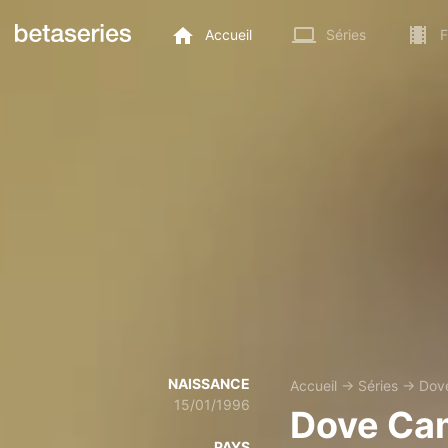
Accueil
Séries
F
NAISSANCE
Accueil
→
Séries
→
Dov
15/01/1996
Dove Ca
PAYS