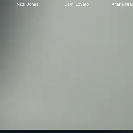
Nick Jonas
Demi Lovato
Ariana Gra