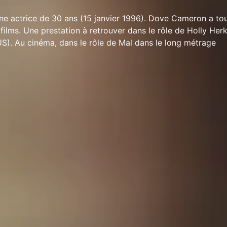
e actrice de 30 ans (15 janvier 1996). Dove Cameron a to
 films. Une prestation à retrouver dans le rôle de Holly Her
US). Au cinéma, dans le rôle de Mal dans le long métrage