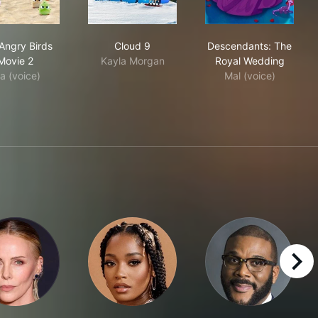
The Angry Birds Movie 2
Cloud 9
Descendants: 
Angry Birds
Cloud 9
Descendants: The
Movie 2
Kayla Morgan
Royal Wedding
la (voice)
Mal (voice)
right