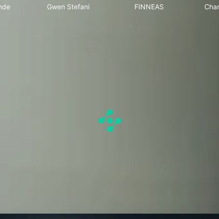
nde
Gwen Stefani
FINNEAS
Char