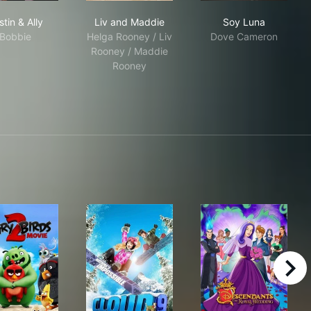
Austin & Ally
Liv and Maddie
Soy Luna
tin & Ally
Liv and Maddie
Soy Luna
Bobbie
Helga Rooney / Liv
Dove Cameron
Rooney / Maddie
Rooney
right