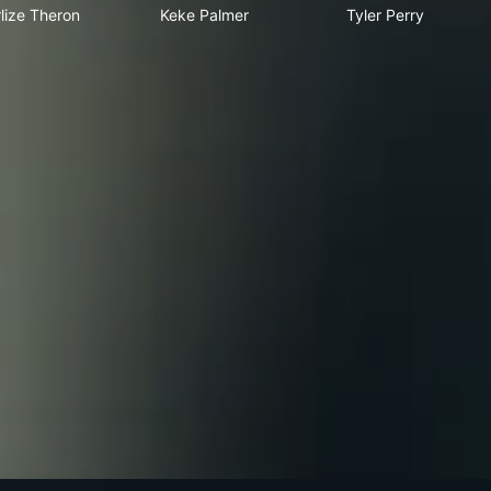
lize Theron
Keke Palmer
Tyler Perry