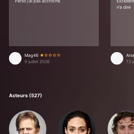
Perso j'ai pas accroché
Excellent
n’a dire
Mag46
Ars
9 juillet 2026
13 
Acteurs (527)