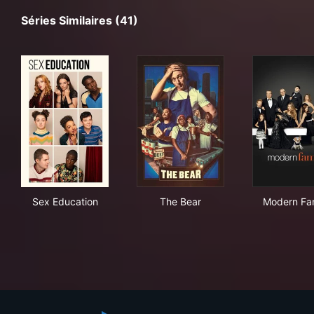
Séries Similaires (41)
Sex Education
The Bear
Mod
Sex Education
The Bear
Modern Fa