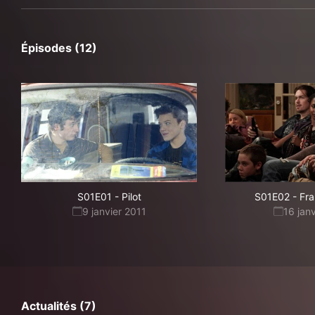
Épisodes (12)
S01E01
-
Pilot
S01E02
-
Fra
9 janvier 2011
16 jan
Actualités (7)