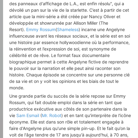
des panneaux d'affichage de L.A., est enfin résolu", qui a
dévoilé un pan sur la vie de la starlette. C’est à partir de cet
article que la mini-série a été créée par Nancy Oliver et
développée et showrunnée par Allison Miller (The
Resort).
Emmy Rossum
(
Shameless
) incarne une Angelyne
influenceuse avant les réseaux sociaux, et la série est en soi
une histoire par essence hollywoodienne où la performance,
la réinvention et l’expression de soi, est synonyme de
célébrité et de rêve. Le format faux documentaire
biographique permet à cette Angelyne fictive de reprendre
le pouvoir sur la narration et elle peut ainsi raconter son
histoire. Chaque épisode se concentre sur une personne clé
de sa vie et on y voit les opinions et les biais de tout le
monde.
Une grande partie du succès de la série repose sur Emmy
Rossum, qui fait double emploi dans la série en tant que
productrice exécutive aux côtés de son partenaire dans la
vie
Sam Esmail
(
Mr. Robot
) et en tant qu'interprète de l'icône
éponyme. Elle est dans son rôle et totalement engagée à
faire d'Angelyne plus qu'une simple pin-up. Et le fait qu’on la
voit de l'âge tendre de 17 ans jusqu'à aujourd'hui, à 70 ans,