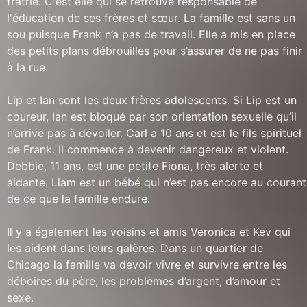
fratrie. C'est elle qui se retrouve responsable de
l'éducation de ses frères et sœur. La famille est sans un
sou puisque Frank n’a pas de travail. Elle a mis en place
des petits plans débrouilles pour s’assurer de ne pas finir
à la rue.
Lip et Ian sont les deux frères adolescents. Si Lip est un
coureur, Ian est bloqué par son orientation sexuelle qu’il
n’arrive pas à dévoiler. Carl a 10 ans et est le fils spirituel
de Frank. Il commence à devenir dangereux et violent.
Debbie, 11 ans, est une petite Fiona, très alerte et
aidante. Liam est un bébé qui n’est pas encore au courant
de ce que la famille endure.
Il y a également les voisins et amis Veronica et Kev qui
les aident dans leurs galères. Dans un quartier de
Chicago la famille va devoir vivre et survivre entre les
déboires du père, les problèmes d’argent, d’amour et
sexe.