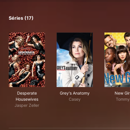
Séries (17)
Desperate Housewives
Grey's Anatomy
New
Desperate
Grey's Anatomy
New Gir
Housewives
Casey
Tommy
Jasper Zeller