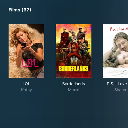
Films (67)
LOL
Borderlands
P.S.
LOL
Borderlands
P.S. I Love
Kathy
Moxxi
Sharon