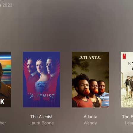
s 2023
ack
The Alienist
Atlanta
The Alienist
Atlanta
The E
sher
Laura Boone
Wendy
Laur