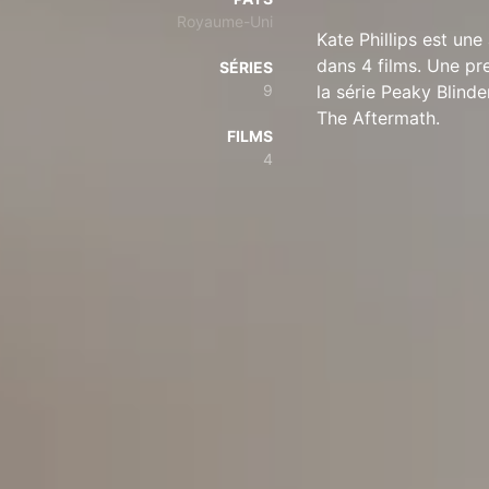
Royaume-Uni
Kate Phillips est une
dans 4 films. Une pr
SÉRIES
9
la série Peaky Blind
The Aftermath.
FILMS
4