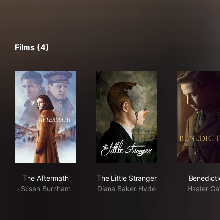
Films (4)
The Aftermath
The Little Stranger
Ben
The Aftermath
The Little Stranger
Benedicti
Susan Burnham
Diana Baker-Hyde
Hester Ga