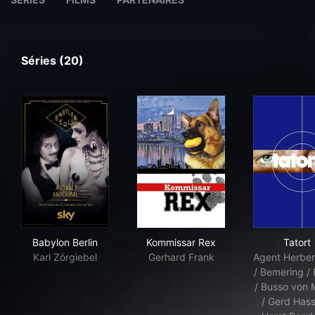
Séries (20)
Babylon Berlin
Kommissar Rex
Tato
Babylon Berlin
Kommissar Rex
Tatort
Karl Zörgiebel
Gerhard Frank
Agent Herbert
/ Bemering /
/ Busso von 
/ Gerd Hassl