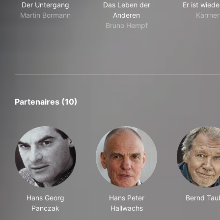
Der Untergang
Das Leben der
Er ist wiede
Martin Bormann
Anderen
Kärrner
Bruno Hempf
Partenaires (10)
Hans Georg
Hans Peter
Bernd Tau
Panczak
Hallwachs