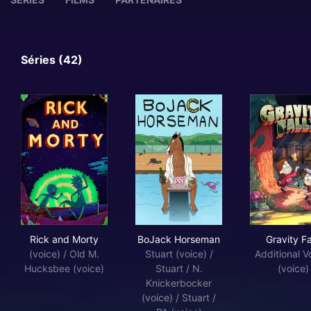
Séries (42)
Rick and Morty
BoJack Horseman
Grav
Rick and Morty
BoJack Horseman
Gravity Fa
(voice) / Old M.
Stuart (voice) /
Additional V
Hucksbee (voice)
Stuart / N.
(voice)
Knickerbocker
(voice) / Stuart /