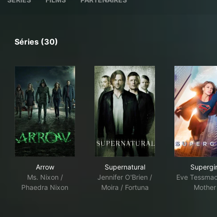
Séries (30)
Arrow
Supernatural
Supe
Arrow
Supernatural
Supergir
Ms. Nixon /
Jennifer O'Brien /
Eve Tessmac
Phaedra Nixon
Moira / Fortuna
Mother