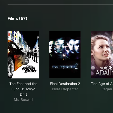
Films (57)
The Fast and the Furious: Tokyo Drift
Final Destination 2
The
The Fast and the
Final Destination 2
The Age of A
Furious: Tokyo
Nora Carpenter
Regan
Drift
Ms. Boswell