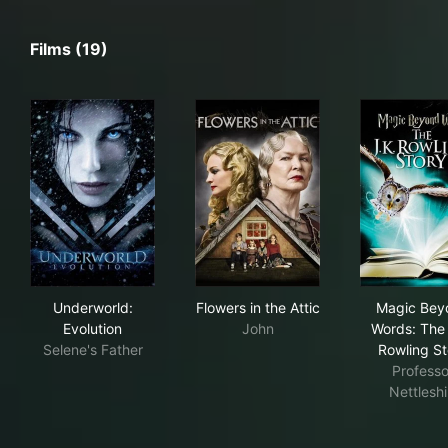
Films (19)
Underworld: Evolution
Flowers in the Attic
Mag
Underworld:
Flowers in the Attic
Magic Bey
Evolution
John
Words: The 
Selene's Father
Rowling St
Professo
Nettlesh