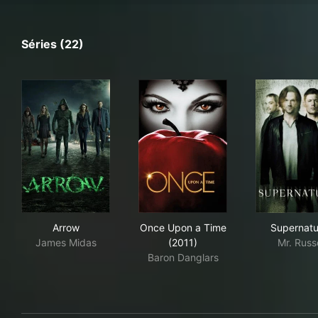
Séries (22)
Arrow
Once Upon a Time (2011)
Sup
Arrow
Once Upon a Time
Supernatu
James Midas
(2011)
Mr. Russ
Baron Danglars