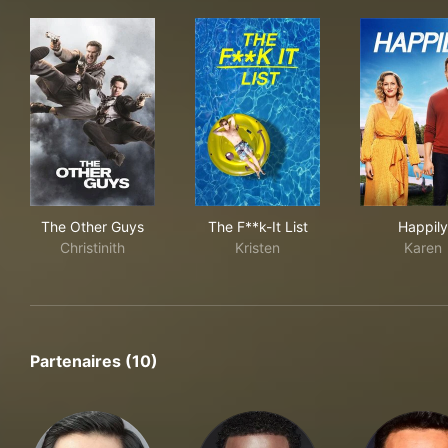
The Other Guys
The F**k-It List
Hap
The Other Guys
The F**k-It List
Happily
Christinith
Kristen
Karen
Partenaires (10)