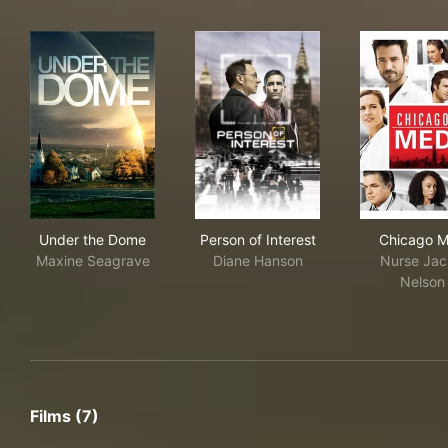
Under the Dome
Person of Interest
Chi
Under the Dome
Person of Interest
Chicago 
Maxine Seagrave
Diane Hanson
Nurse Jac
Nelson
Films (7)