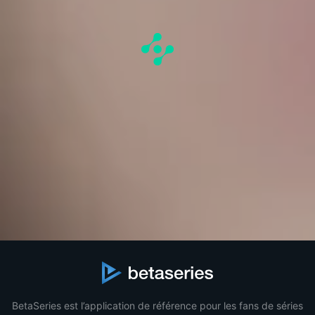
BetaSeries est l’application de référence pour les fans de séries