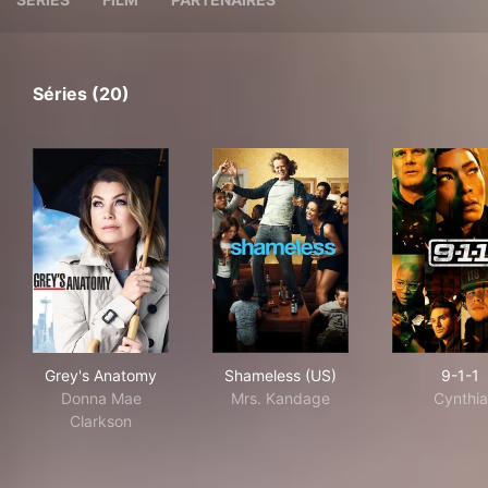
Séries (20)
Grey's Anatomy
Shameless (US)
9-1
Grey's Anatomy
Shameless (US)
9-1-1
Donna Mae
Mrs. Kandage
Cynthia
Clarkson