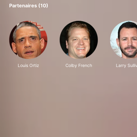
Partenaires (10)
Louis Ortiz
Colby French
Larry Sulli