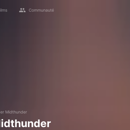
ilms
Communauté
er Midthunder
idthunder