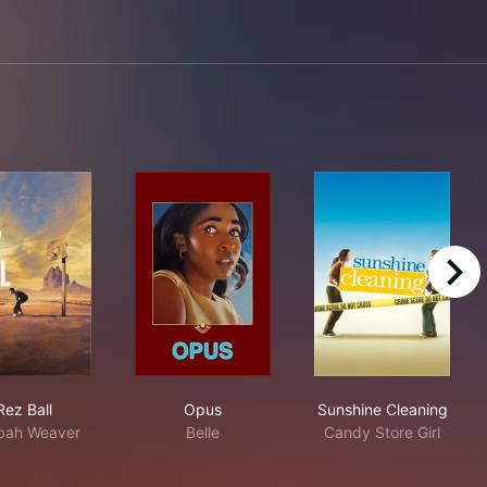
right
Rez Ball
Opus
Sunshine Clea
Rez Ball
Opus
Sunshine Cleaning
bah Weaver
Belle
Candy Store Girl