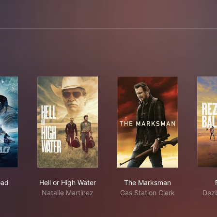
 Ice Road
Hell or High Water
The Marksman
oad
Hell or High Water
The Marksman
Natalie Martinez
Gas Station Clerk
Dez