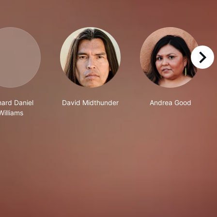
right
hard Daniel
David Midthunder
Andrea Good
Williams