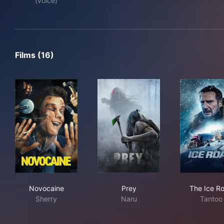
(voice)
Films (16)
Novocaine
Prey
The
Novocaine
Prey
The Ice R
Sherry
Naru
Tantoo