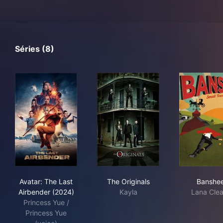
Séries (8)
Avatar: The Last Airbender (2024)
The Originals
Ban
Avatar: The Last
The Originals
Banshe
Airbender (2024)
Kayla
Lana Clea
Princess Yue /
Princess Yue