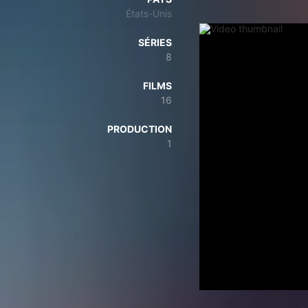
États-Unis
SÉRIES
8
FILMS
16
PRODUCTION
1