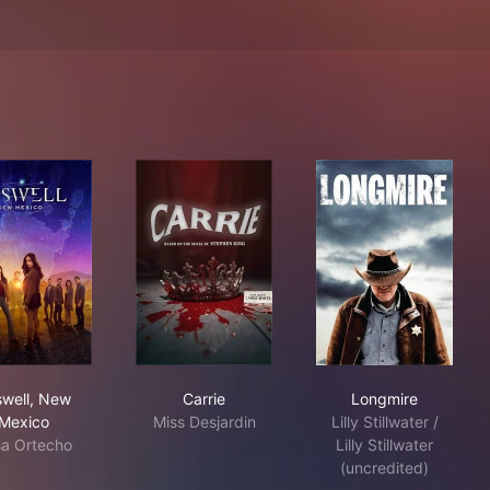
onsters
Roswell, New Mexico
Carrie
Longmire
well, New
Carrie
Longmire
Mexico
Miss Desjardin
Lilly Stillwater /
a Ortecho
Lilly Stillwater
(uncredited)