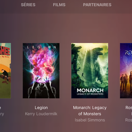
SÉRIES
FILMS
PARTENAIRES
shee
Legion
Monarch: Legacy of M
e
Legion
Monarch: Legacy
Ros
ry
Kerry Loudermilk
of Monsters
Isabel Simmons
Ros