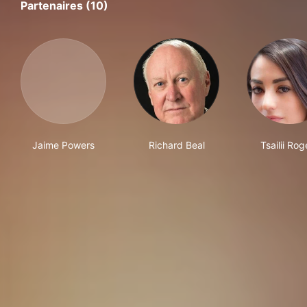
Partenaires (10)
Jaime Powers
Richard Beal
Tsailii Rog