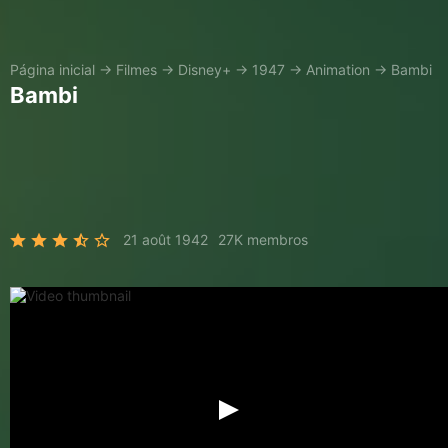
Página inicial
→
Filmes
→
Disney+
→
1947
→
Animation
→
Bambi
Bambi
21 août 1942
27K membros