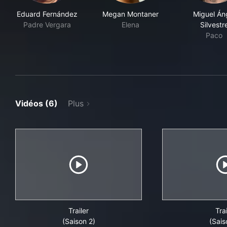
Eduard Fernández
Megan Montaner
Miguel Án
Padre Vergara
Elena
Silvestr
Paco
Vidéos (6)
Plus
Trailer
Trai
(Saison 2)
(Sais