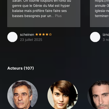
Satan. On tourne toujours en rond du
https://f
genre que le Génie du Mal est hyper
annule-3
balaise mais préfère faire faire ses
iglesia-
innocent qui se découvre un so
basses besognes par un
terminer
scheinen
izn
23 juillet 2025
3 n
Acteurs (107)