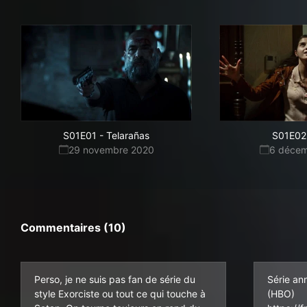
S01E01
-
Telarañas
S01E02
29 novembre 2020
6 déce
Commentaires (10)
Perso, je ne suis pas fan de série du
Série an
style Exorciste ou tout ce qui touche à
(HBO)