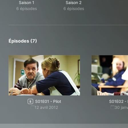
Saison 1
Saison 2
6 épisodes
6 épisodes
Épisodes (7)
S01E01
-
Pilot
S01E02
-
S
12 avril 2012
30 jan