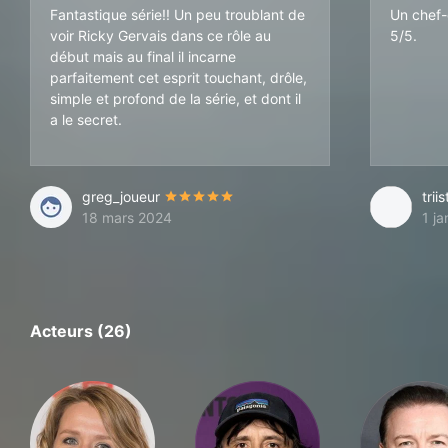
Fantastique série!! Un peu troublant de
Un chef-
voir Ricky Gervais dans ce rôle au
5/5.
début mais au final il incarne
parfaitement cet esprit touchant, drôle,
simple et profond de la série, et dont il
a le secret.
greg_joueur
trii
18 mars 2024
1 j
Acteurs (26)