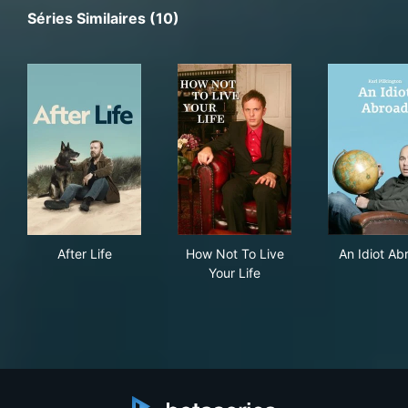
Séries Similaires (10)
After Life
How Not To Live Your Life
An 
After Life
How Not To Live
An Idiot Ab
Your Life