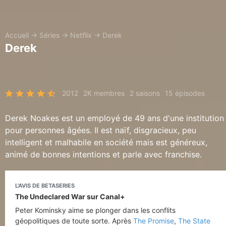
Accueil
→
Séries
→
Netflix
→
Derek
Derek
2012
2K membres
2 saisons
15 épisodes
Derek Noakes est un employé de 49 ans d'une institution
pour personnes âgées. Il est naïf, disgracieux, peu
intelligent et malhabile en société mais est généreux,
animé de bonnes intentions et parle avec franchise.
L'AVIS DE BETASERIES
The Undeclared War sur Canal+
Peter Kominsky aime se plonger dans les conflits
géopolitiques de toute sorte. Après
The Promise
,
The State