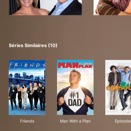
Séries Similaires (10)
Friends
Man With a Plan
Epi
Friends
Man With a Plan
Episode