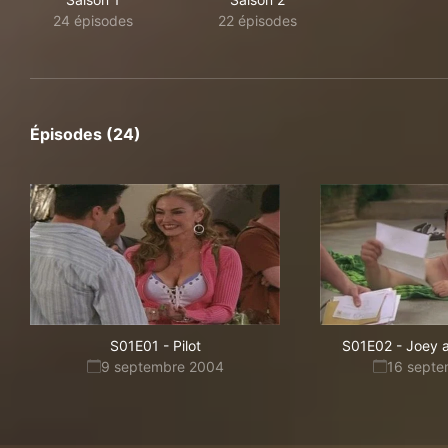
24 épisodes
22 épisodes
Épisodes (24)
S01E01
-
Pilot
S01E02
-
Joey 
9 septembre 2004
16 sept