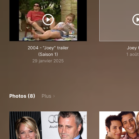
2004 - "Joey" trailer
Joey t
(Saison 1)
1 aoû
29 janvier 2025
Photos (8)
Plus