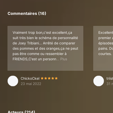
Commentaires (16)
Vraiment trop bon,c'est excellent,ça
Excellent
suit très bien le schéma de personnalité
premier 
de Joey Tribiani... Arrêté de comparer
épisodes
des pommes et des oranges,ça ne peut
pains. D
pas être comme ou ressembler à
courtes.
age d'origine de la série FR
FRIENDS,C'est un personn
ChickoCkel
trii
23 mai 2022
31 
Acteurs (214)