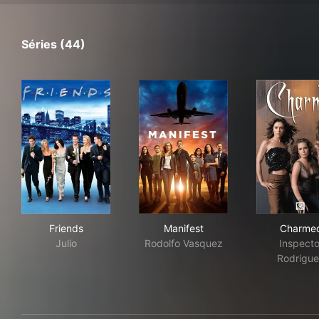
Séries (44)
Friends
Manifest
Cha
Friends
Manifest
Charme
Julio
Rodolfo Vasquez
Inspecto
Rodrigu