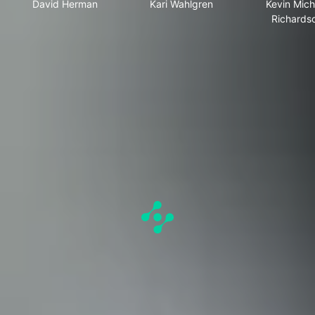
David Herman
Kari Wahlgren
Kevin Mich
Richards