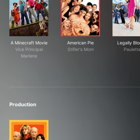
A Minecraft Movie
American Pie
Leg
A Minecraft Movie
American Pie
Legally Bl
Vice Principal
Stifler's Mom
Paulett
Marlene
Production