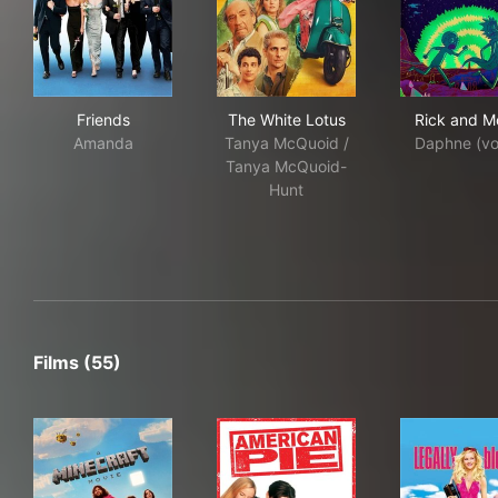
Friends
The White Lotus
Ric
Friends
The White Lotus
Rick and M
Amanda
Tanya McQuoid /
Daphne (vo
Tanya McQuoid-
Hunt
Films (55)