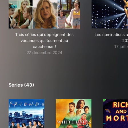
Trois séries qui dépeignent des
Les nominations
vacances qui tournent au
20
cauchemar !
17 juill
27 décembre 2024
Séries (43)