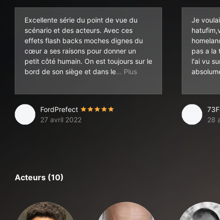
Excellente série du point de vue du
Je voula
scénario et des acteurs. Avec ces
hatufim,v
effets flash backs moches dignes du
homeland
cœur a ses raisons pour donner un
pas a la
petit côté humain. On est toujours sur le
l'ai vu s
mal et on a envie de pleur
bord de son siège et dans le
absolume
FordPrefect
73
27 avril 2022
28 a
Acteurs (10)