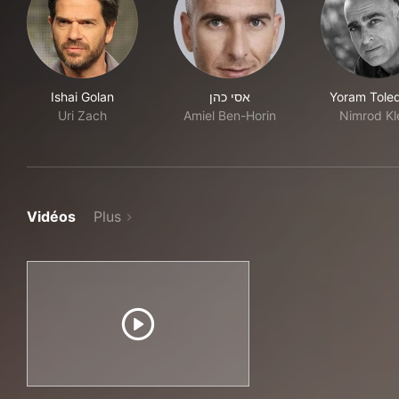
Ishai Golan
אסי כהן
Yoram Tole
Uri Zach
Amiel Ben-Horin
Nimrod Kl
Vidéos
Plus