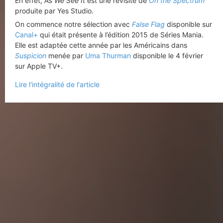
En effet,
As We See It
est une revisite de
On the Spectrum
produite par Yes Studio.
On commence notre sélection avec
False Flag
disponible sur
Canal+
qui était présente à l’édition 2015 de Séries Mania.
Elle est adaptée cette année par les Américains dans
Suspicion
menée par
Uma Thurman
disponible le 4 février
sur Apple TV+.
Lire l'intégralité de l'article