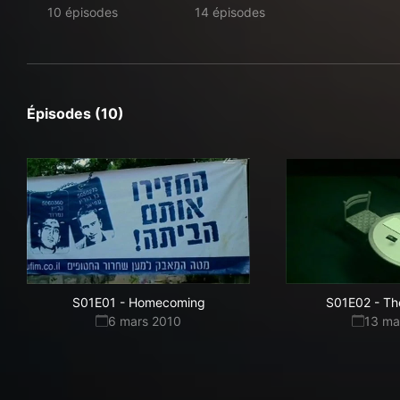
10 épisodes
14 épisodes
Épisodes (10)
S01E01
-
Homecoming
S01E02
-
The
6 mars 2010
13 ma