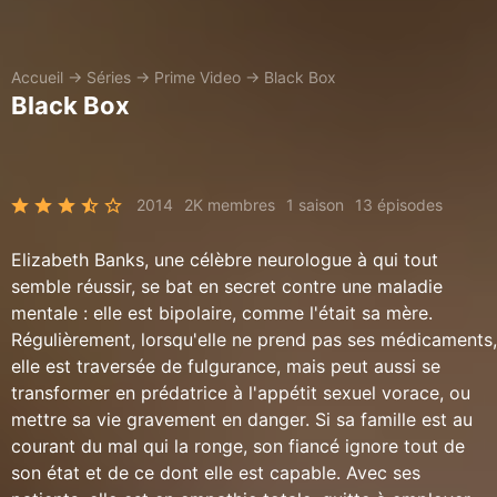
Accueil
→
Séries
→
Prime Video
→
Black Box
Black Box
2014
2K membres
1 saison
13 épisodes
Elizabeth Banks, une célèbre neurologue à qui tout
semble réussir, se bat en secret contre une maladie
mentale : elle est bipolaire, comme l'était sa mère.
Régulièrement, lorsqu'elle ne prend pas ses médicaments,
elle est traversée de fulgurance, mais peut aussi se
transformer en prédatrice à l'appétit sexuel vorace, ou
mettre sa vie gravement en danger. Si sa famille est au
courant du mal qui la ronge, son fiancé ignore tout de
son état et de ce dont elle est capable. Avec ses