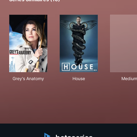
Grey's Anatomy
House
Med
Grey's Anatomy
House
Mediu