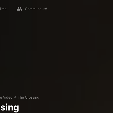
ilms
Communauté
e Video
→
The Crossing
sing