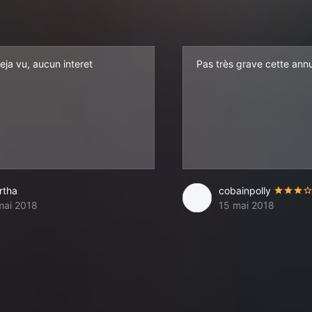
eja vu, aucun interet
Pas très grave cette annul
rtha
cobainpolly
mai 2018
15 mai 2018