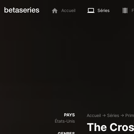
Accueil
Séries
F
PAYS
Accueil
→
Séries
→
Prim
États-Unis
The Cros
GENRES