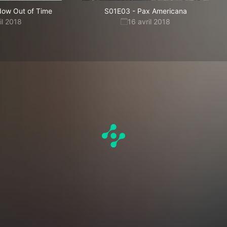
ow Out of Time
S01E03
-
Pax Americana
il 2018
16 avril 2018