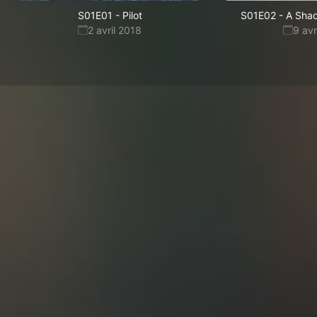
S01E01
-
Pilot
S01E02
-
A Shad
2 avril 2018
9 avr