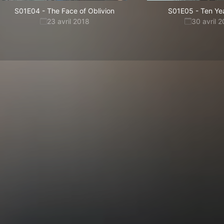
S01E04
-
The Face of Oblivion
S01E05
-
Ten Ye
23 avril 2018
30 avril 