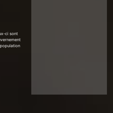
ux-ci sont
ouvernement
 population