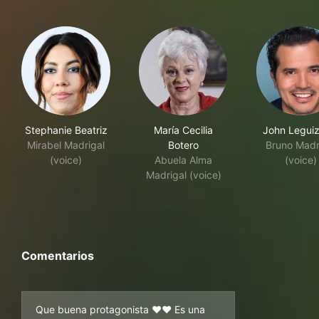
Stephanie Beatriz
María Cecilia
John Legui
Mirabel Madrigal
Botero
Bruno Madr
(voice)
Abuela Alma
(voice)
Madrigal (voice)
Comentarios
Que buena protagonista ❤️❤️ Es una