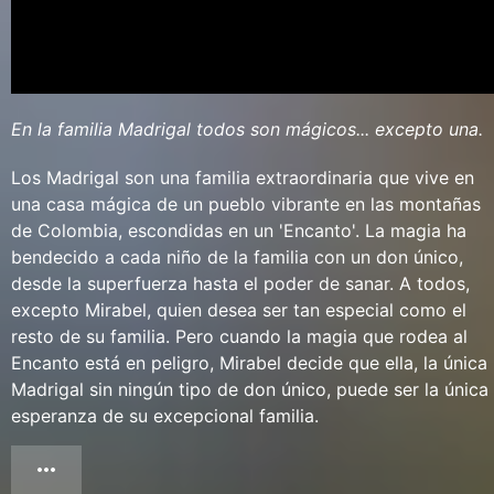
En la familia Madrigal todos son mágicos... excepto una.
Los Madrigal son una familia extraordinaria que vive en
una casa mágica de un pueblo vibrante en las montañas
de Colombia, escondidas en un 'Encanto'. La magia ha
bendecido a cada niño de la familia con un don único,
desde la superfuerza hasta el poder de sanar. A todos,
excepto Mirabel, quien desea ser tan especial como el
resto de su familia. Pero cuando la magia que rodea al
Encanto está en peligro, Mirabel decide que ella, la única
Madrigal sin ningún tipo de don único, puede ser la única
esperanza de su excepcional familia.