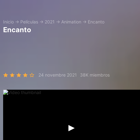
Inicio
→
Películas
→
2021
→
Animation
→
Encanto
Encanto
24 novembre 2021
38K miembros