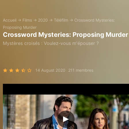
Accueil
→
Films
→
2020
→
Téléfilm
→
Crossword Mysteries:
Proposing Murder
Crossword Mysteries: Proposing Murder
Mystères croisés : Voulez-vous m'épouser ?
14 August 2020
211 membres