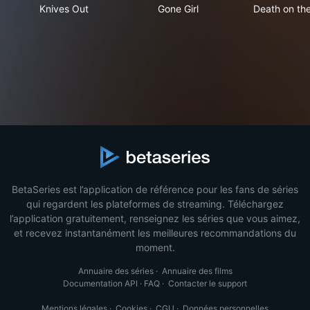
Knives Out
Gone Girl
Dea
Knives Out
Gone Girl
Death on the
BetaSeries est l’application de référence pour les fans de séries
qui regardent les plateformes de streaming. Téléchargez
l’application gratuitement, renseignez les séries que vous aimez,
et recevez instantanément les meilleures recommandations du
moment.
Annuaire des séries
·
Annuaire des films
Documentation API
·
FAQ
·
Contacter le support
Mentions légales
·
Cookies
·
CGU
·
Données personnelles