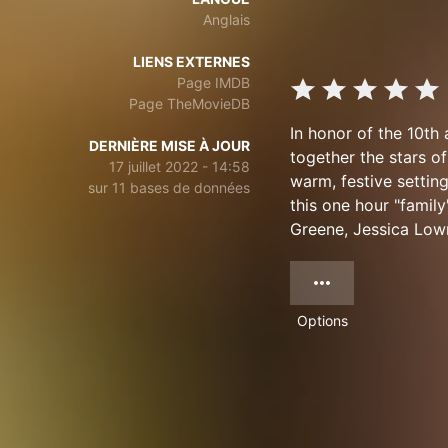
Anglais
LIENS EXTERNES
Page IMDB
Page TheMovieDB
In honor of the 10th
DERNIÈRE MISE À JOUR
together the stars o
17 juillet 2022 - 14:58
warm, festive settin
sur 11 bases de données
this one hour "family
Greene, Jessica Low
Options