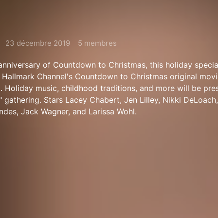
23 décembre 2019
5 membres
 anniversary of Countdown to Christmas, this holiday special
f Hallmark Channel's Countdown to Christmas original movi
g. Holiday music, childhood traditions, and more will be pre
" gathering. Stars Lacey Chabert, Jen Lilley, Nikki DeLoach,
ndes, Jack Wagner, and Larissa Wohl.