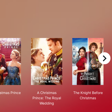
right
A Christmas Prince
A Christmas Prince: The Royal Wedding
The Knight Bef
istmas Prince
A Christmas
The Knight Before
Prince: The Royal
Christmas
Wedding