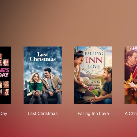
ntine's Day
Last Christmas
Falling Inn Love
 Day
Last Christmas
Falling Inn Love
A Chr