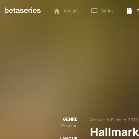
Accueil
Séries
F
GENRE
Accueil
→
Films
→
2019
Musique
Hallmark
LANGUE