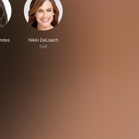
wndes
Nikki DeLoach
Self