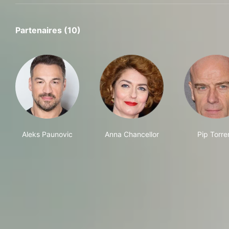
Partenaires (10)
Aleks Paunovic
Anna Chancellor
Pip Torre