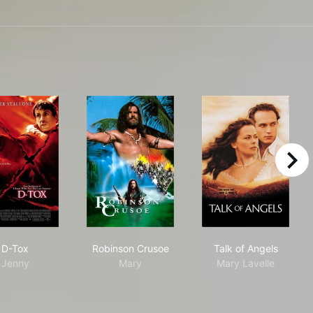
right
D-Tox
Robinson Crusoe
Talk of Angels
D-Tox
Robinson Crusoe
Talk of Angels
Jenny
Mary
Mary Lavelle