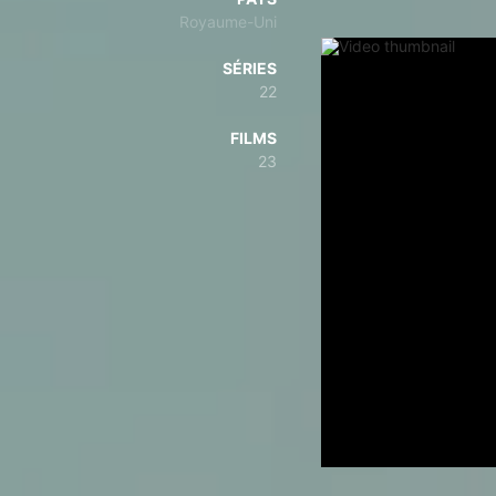
Royaume-Uni
SÉRIES
22
FILMS
23