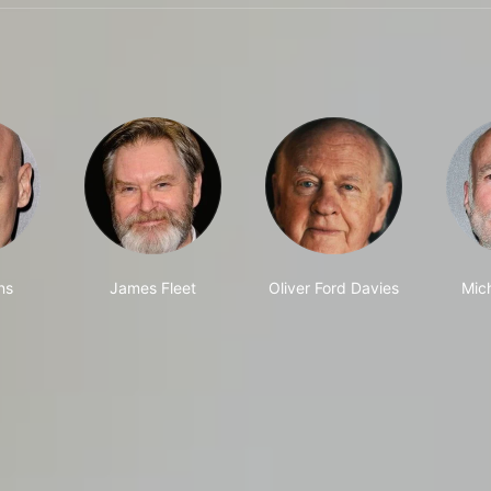
ns
James Fleet
Oliver Ford Davies
Mic