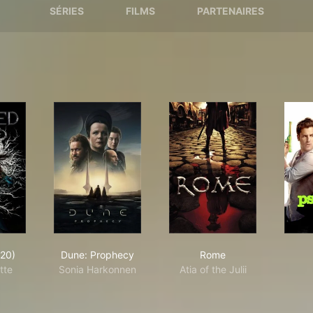
SÉRIES
FILMS
PARTENAIRES
sed (2020)
Dune: Prophecy
Rome
020)
Dune: Prophecy
Rome
tte
Sonia Harkonnen
Atia of the Julii