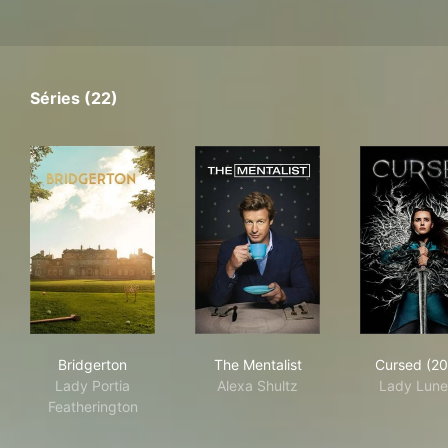
Séries (22)
Bridgerton
The Mentalist
Cur
Bridgerton
The Mentalist
Cursed (2
Lady Portia
Alexa Shultz
Lady Lune
Featherington