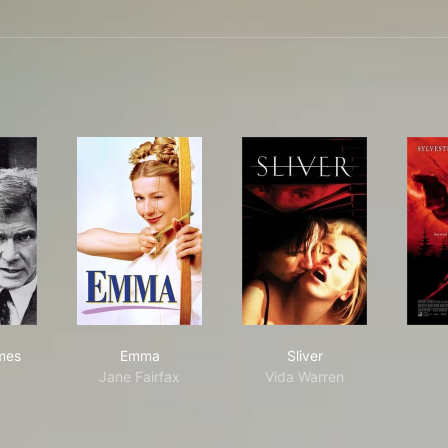
riot Games
Emma
Sliver
mes
Emma
Sliver
Jane Fairfax
Vida Warren