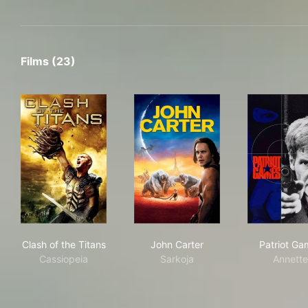
Films (23)
Clash of the Titans
John Carter
Pat
Clash of the Titans
John Carter
Patriot Ga
Cassiopeia
Sarkoja
Annette