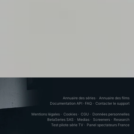
Annuaire des séries
·
Annuaire des films
Documentation API
·
FAQ
·
Contacter le support
Mentions légales
·
Cookies
·
CGU
·
Données personnelles
BetaSeries SAS
·
Medias
·
Screeners
·
Research
Test pilote série TV
·
Panel spectateurs France