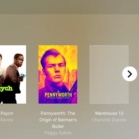
right
Psych
Pennyworth: The Origin of Batman's But
Warehouse 13
Psych
Pennyworth: The
Warehouse 13
Randa
Origin of Batman's
Charlotte Dupres
Butler
Peggy Sykes