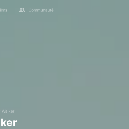
ilms
Communauté
y Walker
lker