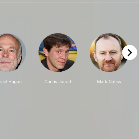
right
hael Hogan
Carlos Jacott
Mark Gatiss