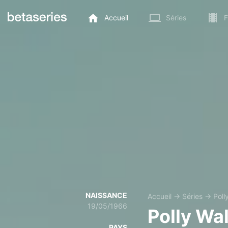
Accueil
Séries
F
NAISSANCE
Accueil
→
Séries
→
Poll
19/05/1966
Polly Wa
PAYS