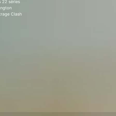
s 22 séries
ington
trage Clash