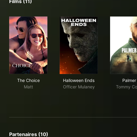
Films (11)
The Choice
Halloween Ends
Pal
The Choice
Halloween Ends
Palmer
Matt
Officer Mulaney
Tommy Co
Partenaires (10)