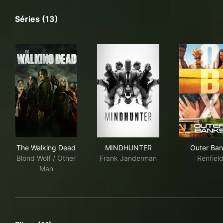
Séries (13)
The Walking Dead
MINDHUNTER
Out
The Walking Dead
MINDHUNTER
Outer Ba
Blond Wolf / Other
Frank Janderman
Renfiel
Man