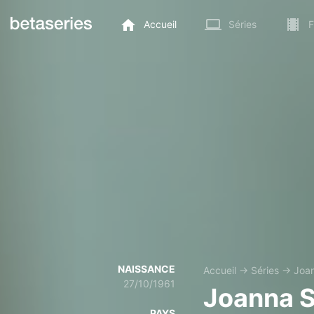
Accueil
Séries
F
NAISSANCE
Accueil
→
Séries
→
Joa
27/10/1961
Joanna 
PAYS