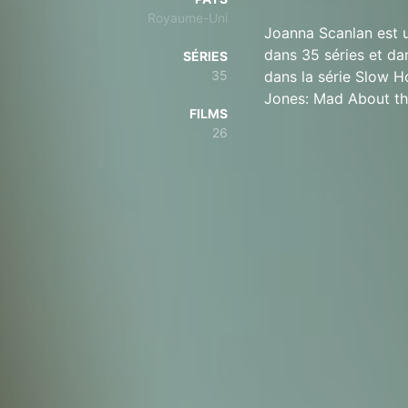
Royaume-Uni
Joanna Scanlan est u
dans 35 séries et da
SÉRIES
35
dans la série Slow H
Jones: Mad About th
FILMS
26