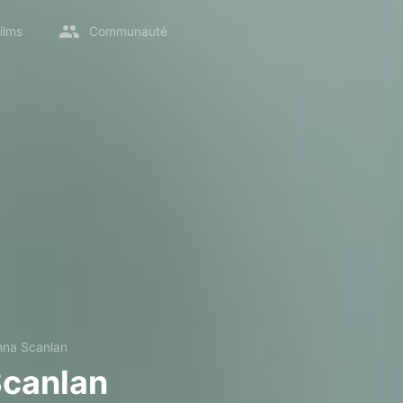
ilms
Communauté
nna Scanlan
Scanlan