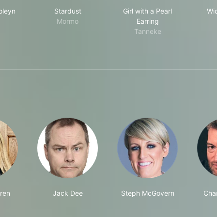
Other Boleyn Girl
Stardust
Girl with a Pearl Earri
oleyn
Stardust
Girl with a Pearl
Wic
Mormo
Earring
Tanneke
oren
Jack Dee
Steph McGovern
Char