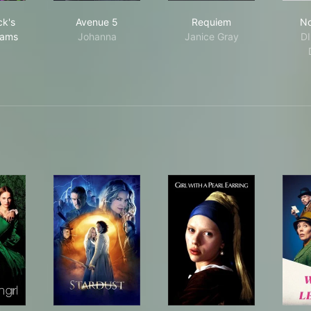
ip K. Dick's Electric Dreams
Avenue 5
Requiem
ck's
Avenue 5
Requiem
No
eams
Johanna
Janice Gray
DI