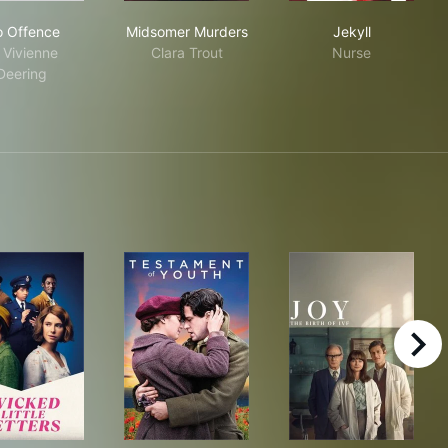
No Offence
Midsomer Murders
Jekyll
 Offence
Midsomer Murders
Jekyll
 Vivienne
Clara Trout
Nurse
Deering
right