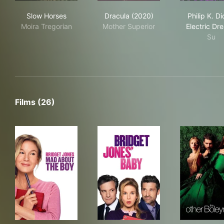
Slow Horses
Dracula (2020)
Phil
Slow Horses
Dracula (2020)
Philip K. Di
Moira Tregorian
Mother Superior
Electric Dr
Su
Films (26)