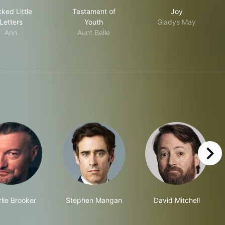
ng
Wicked Little Letters
Testament of Youth
Joy
ked Little
Testament of
Joy
Letters
Youth
Gladys May
Ann
Aunt Belle
right
lie Brooker
Stephen Mangan
David Mitchell