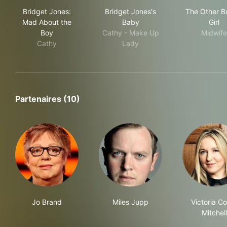
Bridget Jones: Mad About the Boy
Bridget Jones's Baby
The 
Bridget Jones:
Bridget Jones's
The Other B
Mad About the
Baby
Girl
Boy
Cathy - Make Up
Midwife
Cathy
Lady
Partenaires (10)
Jo Brand
Miles Jupp
Victoria C
Mitchell