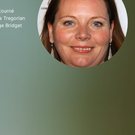
tourné
a Tregorian
ge Bridget