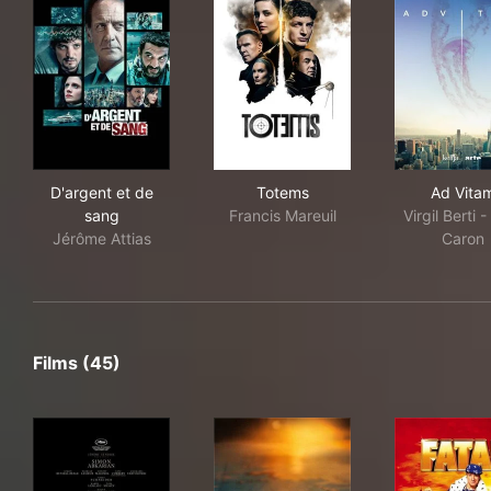
D'argent et de sang
Totems
Ad 
D'argent et de
Totems
Ad Vita
sang
Francis Mareuil
Virgil Berti -
Jérôme Attias
Caron
Films (45)