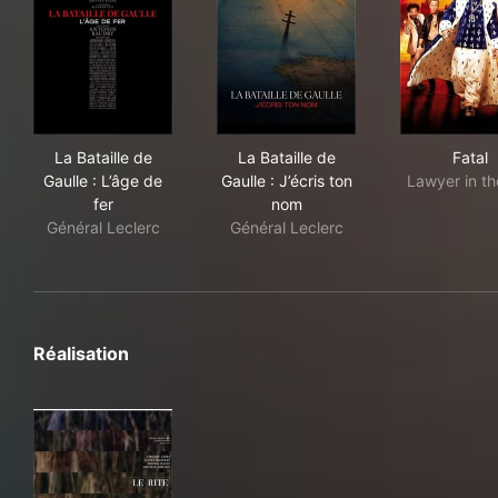
La Bataille de Gaulle : L’âge de fer
La Bataille de Gaulle : J’écri
Fata
La Bataille de
La Bataille de
Fatal
Gaulle : L’âge de
Gaulle : J’écris ton
Lawyer in th
fer
nom
Général Leclerc
Général Leclerc
Réalisation