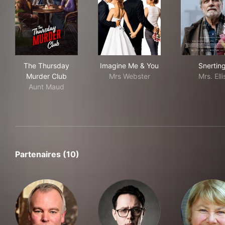
The Thursday Murder Club
Imagine Me & You
Sne
The Thursday
Imagine Me & You
Snertin
Murder Club
Mrs Webster
Mrs. Elli
Aunt Maud
Partenaires (10)