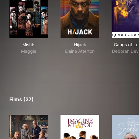
Misfits
Hijack
Gan
Misfits
Hijack
Gangs of L
Maggie
Elaine Atterton
Deborah Dev
Films (27)